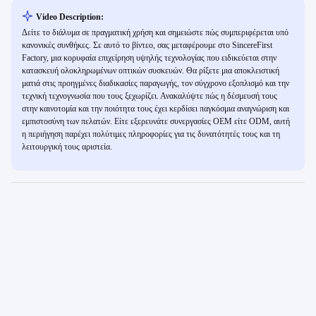
Video Description:
Δείτε το διάλυμα σε πραγματική χρήση και σημειώστε πώς συμπεριφέρεται υπό
κανονικές συνθήκες. Σε αυτό το βίντεο, σας μεταφέρουμε στο SincereFirst
Factory, μια κορυφαία επιχείρηση υψηλής τεχνολογίας που ειδικεύεται στην
κατασκευή ολοκληρωμένων οπτικών συσκευών. Θα ρίξετε μια αποκλειστική
ματιά στις προηγμένες διαδικασίες παραγωγής, τον σύγχρονο εξοπλισμό και την
τεχνική τεχνογνωσία που τους ξεχωρίζει. Ανακαλύψτε πώς η δέσμευσή τους
στην καινοτομία και την ποιότητα τους έχει κερδίσει παγκόσμια αναγνώριση και
εμπιστοσύνη των πελατών. Είτε εξερευνάτε συνεργασίες OEM είτε ODM, αυτή
η περιήγηση παρέχει πολύτιμες πληροφορίες για τις δυνατότητές τους και τη
λειτουργική τους αριστεία.