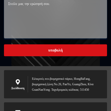
υποβολή
Ειλικρινές eco-βιομηχανικό πάρκο, HongBaFang,
βιομηχανική ζώνη No.26, PanYu, GuangZhou, Κίνα
Διεύθυνση
GuanNanYong. Ταχυδρομικός κώδικας: 511450