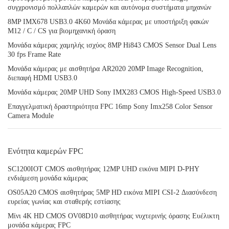
συγχρονισμό πολλαπλών καμερών και αυτόνομα συστήματα μηχανών
8MP IMX678 USB3.0 4K60 Μονάδα κάμερας με υποστήριξη φακών
M12 / C / CS για βιομηχανική όραση
Μονάδα κάμερας χαμηλής ισχύος 8MP Hi843 CMOS Sensor Dual Lens
30 fps Frame Rate
Μονάδα κάμερας με αισθητήρα AR2020 20MP Image Recognition,
διεπαφή HDMI USB3.0
Μονάδα κάμερας 20MP UHD Sony IMX283 CMOS High-Speed USB3.0
Επαγγελματική δραστηριότητα FPC 16mp Sony Imx258 Color Sensor
Camera Module
Ενότητα καμερών FPC
SC1200IOT CMOS αισθητήρας 12MP UHD εικόνα MIPI D-PHY
ενδιάμεση μονάδα κάμερας
OS05A20 CMOS αισθητήρας 5MP HD εικόνα MIPI CSI-2 Διασύνδεση
ευρείας γωνίας και σταθερής εστίασης
Μίνι 4K HD CMOS OV08D10 αισθητήρας νυχτερινής όρασης Ευέλικτη
μονάδα κάμερας FPC