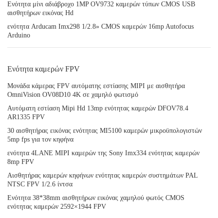
Ενότητα μίνι αδιάβροχο 1MP OV9732 καμερών τύπων CMOS USB
αισθητήρων εικόνας Hd
ενότητα Arducam Imx298 1/2.8» CMOS καμερών 16mp Autofocus
Arduino
Ενότητα καμερών FPV
Μονάδα κάμερας FPV αυτόματης εστίασης MIPI με αισθητήρα
OmniVision OV08D10 4K σε χαμηλό φωτισμό
Αυτόματη εστίαση Mipi Hd 13mp ενότητας καμερών DFOV78.4
AR1335 FPV
30 αισθητήρας εικόνας ενότητας MI5100 καμερών μικροϋπολογιστών
5mp fps για τον κηφήνα
ενότητα 4LANE MIPI καμερών της Sony Imx334 ενότητας καμερών
8mp FPV
Αισθητήρας καμερών κηφήνων ενότητας καμερών συστημάτων PAL
NTSC FPV 1/2.6 ίντσα
Ενότητα 38*38mm αισθητήρων εικόνας χαμηλού φωτός CMOS
ενότητας καμερών 2592×1944 FPV