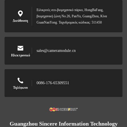
Ειλικρινές eco-βιομηχανικό πάρκο, HongBaFang,
βιομηχανική ζώνη No.26, PanYu, GuangZhou, Κίνα
Διεύθυνση
GuanNanYong. Ταχυδρομικός κώδικας: 511450
sales@cameramodule.cn
Ηλεκτρονικό
0086-176-65309551
Τηλέφωνο
Guangzhou Sincere Information Technology