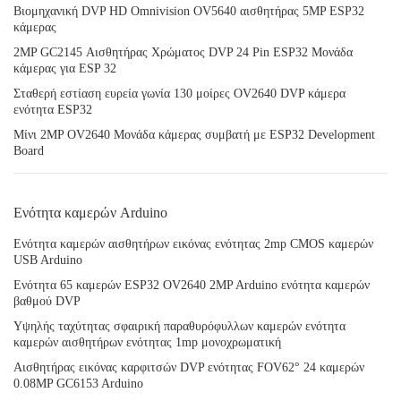
Βιομηχανική DVP HD Omnivision OV5640 αισθητήρας 5MP ESP32
κάμερας
2MP GC2145 Αισθητήρας Χρώματος DVP 24 Pin ESP32 Μονάδα
κάμερας για ESP 32
Σταθερή εστίαση ευρεία γωνία 130 μοίρες OV2640 DVP κάμερα
ενότητα ESP32
Μίνι 2MP OV2640 Μονάδα κάμερας συμβατή με ESP32 Development
Board
Ενότητα καμερών Arduino
Ενότητα καμερών αισθητήρων εικόνας ενότητας 2mp CMOS καμερών
USB Arduino
Ενότητα 65 καμερών ESP32 OV2640 2MP Arduino ενότητα καμερών
βαθμού DVP
Υψηλής ταχύτητας σφαιρική παραθυρόφυλλων καμερών ενότητα
καμερών αισθητήρων ενότητας 1mp μονοχρωματική
Αισθητήρας εικόνας καρφιτσών DVP ενότητας FOV62° 24 καμερών
0.08MP GC6153 Arduino