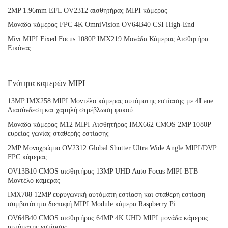
2MP 1.96mm EFL OV2312 αισθητήρας MIPI κάμερας
Μονάδα κάμερας FPC 4K OmniVision OV64B40 CSI High-End
Μίνι MIPI Fixed Focus 1080P IMX219 Μονάδα Κάμερας Αισθητήρα
Εικόνας
Ενότητα καμερών MIPI
13MP IMX258 MIPI Μοντέλο κάμερας αυτόματης εστίασης με 4Lane
Διασύνδεση και χαμηλή στρέβλωση φακού
Μονάδα κάμερας M12 MIPI Αισθητήρας IMX662 CMOS 2MP 1080P
ευρείας γωνίας σταθερής εστίασης
2MP Μονοχρώμιο OV2312 Global Shutter Ultra Wide Angle MIPI/DVP
FPC κάμερας
OV13B10 CMOS αισθητήρας 13MP UHD Auto Focus MIPI BTB
Μοντέλο κάμερας
IMX708 12MP ευρυγωνική αυτόματη εστίαση και σταθερή εστίαση
συμβατότητα διεπαφή MIPI Module κάμερα Raspberry Pi
OV64B40 CMOS αισθητήρας 64MP 4K UHD MIPI μονάδα κάμερας
αυτόματης εστίασης