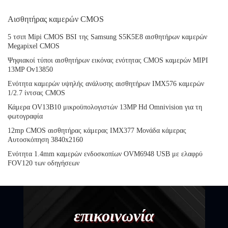
Αισθητήρας καμερών CMOS
5 τσιπ Mipi CMOS BSI της Samsung S5K5E8 αισθητήρων καμερών
Megapixel CMOS
Ψηφιακοί τύποι αισθητήρων εικόνας ενότητας CMOS καμερών MIPI
13MP Ov13850
Ενότητα καμερών υψηλής ανάλυσης αισθητήρων IMX576 καμερών
1/2.7 ίντσας CMOS
Κάμερα OV13B10 μικροϋπολογιστών 13MP Hd Omnivision για τη
φωτογραφία
12mp CMOS αισθητήρας κάμερας IMX377 Μονάδα κάμερας
Αυτοσκόπηση 3840x2160
Ενότητα 1.4mm καμερών ενδοσκοπίων OVM6948 USB με ελαφρύ
FOV120 των οδηγήσεων
επικοινωνία