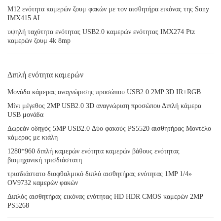
M12 ενότητα καμερών ζουμ φακών με τον αισθητήρα εικόνας της Sony
IMX415 AI
υψηλή ταχύτητα ενότητας USB2.0 καμερών ενότητας IMX274 Ptz
καμερών ζουμ 4k 8mp
Διπλή ενότητα καμερών
Μονάδα κάμερας αναγνώρισης προσώπου USB2.0 2MP 3D IR+RGB
Μίνι μέγεθος 2MP USB2.0 3D αναγνώριση προσώπου Διπλή κάμερα
USB μονάδα
Δωρεάν οδηγός 5MP USB2.0 Δύο φακούς PS5520 αισθητήρας Μοντέλο
κάμερας με κιάλη
1280*960 διπλή καμερών ενότητα καμερών βάθους ενότητας
βιομηχανική τρισδιάστατη
τρισδιάστατο διοφθαλμικό διπλό αισθητήρας ενότητας 1MP 1/4»
OV9732 καμερών φακών
Διπλός αισθητήρας εικόνας ενότητας HD HDR CMOS καμερών 2MP
PS5268