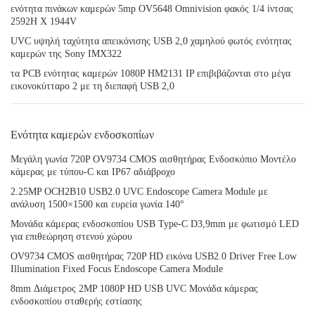
ενότητα πινάκων καμερών 5mp OV5648 Omnivision φακός 1/4 ίντσας
2592H Χ 1944V
UVC υψηλή ταχύτητα απεικόνισης USB 2,0 χαμηλού φωτός ενότητας
καμερών της Sony IMX322
τα PCB ενότητας καμερών 1080P HM2131 IP επιβιβάζονται στο μέγα
εικονοκύτταρο 2 με τη διεπαφή USB 2,0
Ενότητα καμερών ενδοσκοπίων
Μεγάλη γωνία 720P OV9734 CMOS αισθητήρας Ενδοσκόπιο Μοντέλο
κάμερας με τύπου-C και IP67 αδιάβροχο
2.25MP OCH2B10 USB2.0 UVC Endoscope Camera Module με
ανάλυση 1500×1500 και ευρεία γωνία 140°
Μονάδα κάμερας ενδοσκοπίου USB Type-C D3,9mm με φωτισμό LED
για επιθεώρηση στενού χώρου
OV9734 CMOS αισθητήρας 720P HD εικόνα USB2.0 Driver Free Low
Illumination Fixed Focus Endoscope Camera Module
8mm Διάμετρος 2MP 1080P HD USB UVC Μονάδα κάμερας
ενδοσκοπίου σταθερής εστίασης