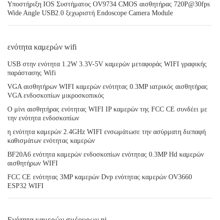
Υποστήριξη IOS Συστήματος OV9734 CMOS αισθητήρας 720P@30fps
Wide Angle USB2.0 ξεχωριστή Endoscope Camera Module
ενότητα καμερών wifi
USB στην ενότητα 1.2W 3.3V-5V καμερών μεταφοράς WIFI γραφικής
παράστασης Wifi
VGA αισθητήρων WIFI καμερών ενότητας 0.3MP ιατρικός αισθητήρας
VGA ενδοσκοπίων μικροσκοπικός
Ο μίνι αισθητήρας ενότητας WIFI IP καμερών της FCC CE συνδέει με
την ενότητα ενδοσκοπίων
η ενότητα καμερών 2.4GHz WIFI ενσωμάτωσε την ασύρματη διεπαφή
καθισμάτων ενότητας καμερών
BF20A6 ενότητα καμερών ενδοσκοπίων ενότητας 0.3MP Hd καμερών
αισθητήρων WIFI
FCC CE ενότητας 3MP καμερών Dvp ενότητας καμερών OV3660
ESP32 WIFI
Ενότητα καμερών σμέουρων pi