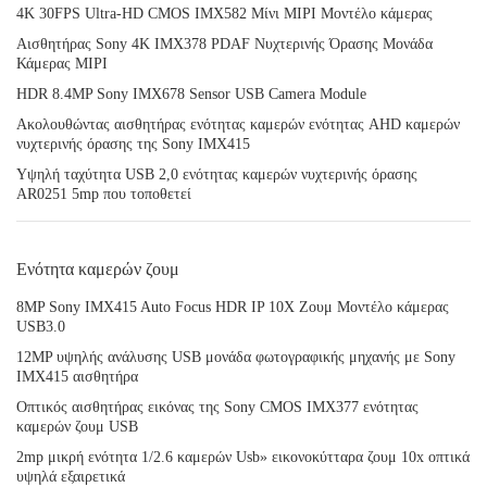
4K 30FPS Ultra-HD CMOS IMX582 Μίνι MIPI Μοντέλο κάμερας
Αισθητήρας Sony 4K IMX378 PDAF Νυχτερινής Όρασης Μονάδα
Κάμερας MIPI
HDR 8.4MP Sony IMX678 Sensor USB Camera Module
Ακολουθώντας αισθητήρας ενότητας καμερών ενότητας AHD καμερών
νυχτερινής όρασης της Sony IMX415
Υψηλή ταχύτητα USB 2,0 ενότητας καμερών νυχτερινής όρασης
AR0251 5mp που τοποθετεί
Ενότητα καμερών ζουμ
8MP Sony IMX415 Auto Focus HDR IP 10X Ζουμ Μοντέλο κάμερας
USB3.0
12MP υψηλής ανάλυσης USB μονάδα φωτογραφικής μηχανής με Sony
IMX415 αισθητήρα
Οπτικός αισθητήρας εικόνας της Sony CMOS IMX377 ενότητας
καμερών ζουμ USB
2mp μικρή ενότητα 1/2.6 καμερών Usb» εικονοκύτταρα ζουμ 10x οπτικά
υψηλά εξαιρετικά