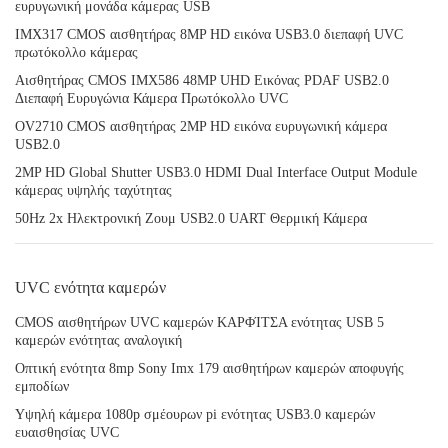
ευρυγωνική μονάδα κάμερας USB
IMX317 CMOS αισθητήρας 8MP HD εικόνα USB3.0 διεπαφή UVC
πρωτόκολλο κάμερας
Αισθητήρας CMOS IMX586 48MP UHD Εικόνας PDAF USB2.0
Διεπαφή Ευρυγώνια Κάμερα Πρωτόκολλο UVC
OV2710 CMOS αισθητήρας 2MP HD εικόνα ευρυγωνική κάμερα
USB2.0
2MP HD Global Shutter USB3.0 HDMI Dual Interface Output Module
κάμερας υψηλής ταχύτητας
50Hz 2x Ηλεκτρονική Ζουμ USB2.0 UART Θερμική Κάμερα
UVC ενότητα καμερών
CMOS αισθητήρων UVC καμερών ΚΑΡΦΊΤΣΑ ενότητας USB 5
καμερών ενότητας αναλογική
Οπτική ενότητα 8mp Sony Imx 179 αισθητήρων καμερών αποφυγής
εμποδίων
Υψηλή κάμερα 1080p σμέουρων pi ενότητας USB3.0 καμερών
ευαισθησίας UVC